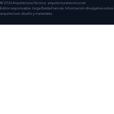
© 2026 Arquitectura Técnica · arquitecturatecnica.net
Editor responsable: Jorge Belda Francés. Información divulgativa sobre
arquitectura, diseño y materiales.