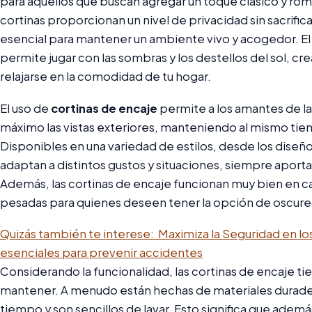
para aquellos que buscan agregar un toque clásico y romá
cortinas proporcionan un nivel de privacidad sin sacrificar 
esencial para mantener un ambiente vivo y acogedor. El 
permite jugar con las sombras y los destellos del sol, cr
relajarse en la comodidad de tu hogar.
El uso de
cortinas de encaje
permite a los amantes de la 
máximo las vistas exteriores, manteniendo al mismo tie
Disponibles en una variedad de estilos, desde los diseño
adaptan a distintos gustos y situaciones, siempre aporta
Además, las cortinas de encaje funcionan muy bien en 
pesadas para quienes deseen tener la opción de oscure
Quizás también te interese:
Maximiza la Seguridad en lo
esenciales para prevenir accidentes
Considerando la funcionalidad, las cortinas de encaje tie
mantener. A menudo están hechas de materiales durader
tiempo y son sencillos de lavar. Esto significa que ade