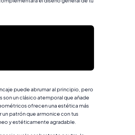
 complementará el diseño general de tu
encaje puede abrumar al principio, pero
es son un clásico atemporal que añade
 geométricos ofrecen una estética más
 un patrón que armonice con tus
neo y estéticamente agradable.