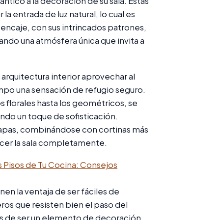
ntico a la decoración de su sala. Estas
la entrada de luz natural, lo cual es
encaje, con sus intrincados patrones,
eando una atmósfera única que invita a
arquitectura interior aprovechar al
mpo una sensación de refugio seguro.
s florales hasta los geométricos, se
ndo un toque de sofisticación.
capas, combinándose con cortinas más
cer la sala completamente.
s Pisos de Tu Cocina: Consejos
nen la ventaja de ser fáciles de
os que resisten bien el paso del
más de ser un elemento de decoración