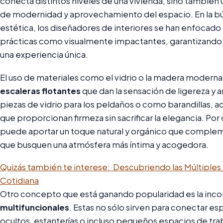
conecta distintos niveles de una vivienda, sino también
de modernidad y aprovechamiento del espacio. En la bú
estética, los diseñadores de interiores se han enfocado
prácticas como visualmente impactantes, garantizando 
una experiencia única.
El uso de materiales como el vidrio o la madera moderna
escaleras flotantes
que dan la sensación de ligereza y 
piezas de vidrio para los peldaños o como barandillas,
que proporcionan firmeza sin sacrificar la elegancia. Por 
puede aportar un toque natural y orgánico que compl
que busquen una atmósfera más íntima y acogedora.
Quizás también te interese:
Descubriendo las Múltiples 
Cotidiana
Otro concepto que está ganando popularidad es la inc
multifuncionales
. Estas no sólo sirven para conectar es
ocultos, estanterías o incluso pequeños espacios de trab