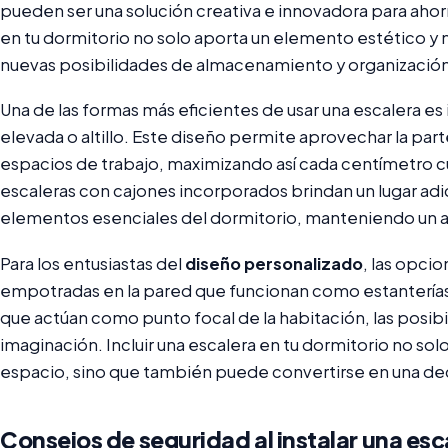
pueden ser una solución creativa e innovadora para aho
en tu dormitorio no solo aporta un elemento estético 
nuevas posibilidades de almacenamiento y organización
Una de las formas más eficientes de usar una escalera e
elevada o altillo. Este diseño permite aprovechar la part
espacios de trabajo, maximizando así cada centímetro c
escaleras con cajones incorporados brindan un lugar adic
elementos esenciales del dormitorio, manteniendo un 
Para los entusiastas del
diseño personalizado
, las opci
empotradas en la pared que funcionan como estanterías 
que actúan como punto focal de la habitación, las posibi
imaginación. Incluir una escalera en tu dormitorio no solo
espacio, sino que también puede convertirse en una dec
Consejos de seguridad al instalar una esc