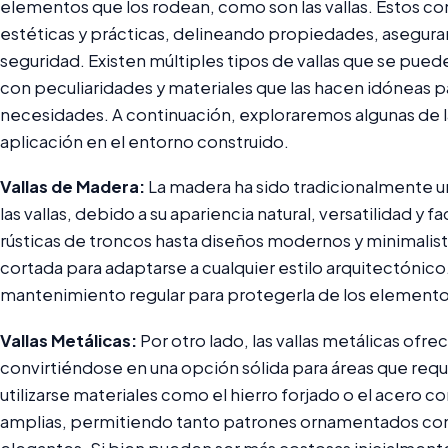
elementos que los rodean, como son las vallas. Estos
estéticas y prácticas, delineando propiedades, asegur
seguridad. Existen múltiples tipos de vallas que se pued
con peculiaridades y materiales que las hacen idóneas p
necesidades. A continuación, exploraremos algunas de l
aplicación en el entorno construido.
Vallas de Madera:
La madera ha sido tradicionalmente u
las vallas, debido a su apariencia natural, versatilidad y f
rústicas de troncos hasta diseños modernos y minimalist
cortada para adaptarse a cualquier estilo arquitectónic
mantenimiento regular para protegerla de los elementos 
Vallas Metálicas:
Por otro lado, las vallas metálicas ofre
convirtiéndose en una opción sólida para áreas que requ
utilizarse materiales como el hierro forjado o el acero c
amplias, permitiendo tanto patrones ornamentados c