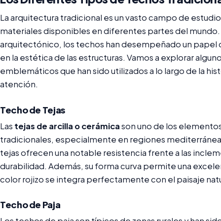
La arquitectura tradicional es un vasto campo de estudio qu
materiales disponibles en diferentes partes del mundo.
arquitectónico, los techos han desempeñado un papel cr
en la estética de las estructuras. Vamos a explorar algun
emblemáticos que han sido utilizados a lo largo de la his
atención.
Techo de Tejas
Las
tejas de arcilla o cerámica
son uno de los elementos
tradicionales, especialmente en regiones mediterráneas
tejas ofrecen una notable resistencia frente a las incle
durabilidad. Además, su forma curva permite una excelent
color rojizo se integra perfectamente con el paisaje nat
Techo de Paja
Los techos de paja son típicos de zonas rurales y han sid