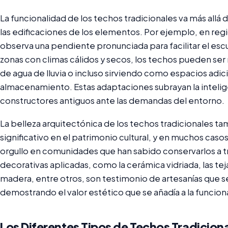
La funcionalidad de los techos tradicionales va más allá
las edificaciones de los elementos. Por ejemplo, en reg
observa una pendiente pronunciada para facilitar el escu
zonas con climas cálidos y secos, los techos pueden se
de agua de lluvia o incluso sirviendo como espacios adic
almacenamiento. Estas adaptaciones subrayan la intelige
constructores antiguos ante las demandas del entorno.
La belleza arquitectónica de los techos tradicionales
significativo en el patrimonio cultural, y en muchos cas
orgullo en comunidades que han sabido conservarlos a tr
decorativas aplicadas, como la cerámica vidriada, las tej
madera, entre otros, son testimonio de artesanías que s
demostrando el valor estético que se añadía a la funcion
Los Diferentes Tipos de Techos Tradicion