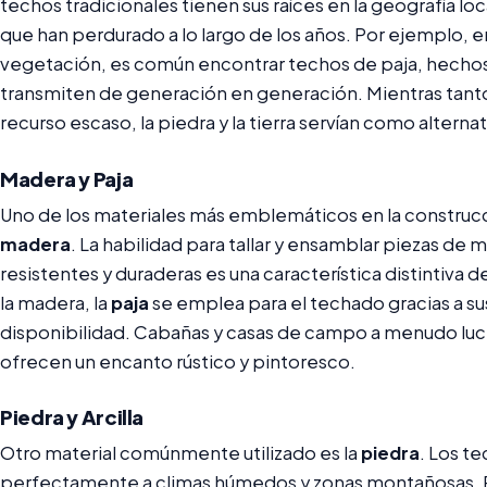
techos tradicionales tienen sus raíces en la geografía loca
que han perdurado a lo largo de los años. Por ejemplo, 
vegetación, es común encontrar techos de paja, hechos
transmiten de generación en generación. Mientras tanto
recurso escaso, la piedra y la tierra servían como alterna
Madera y Paja
Uno de los materiales más emblemáticos en la construcci
madera
. La habilidad para tallar y ensamblar piezas de
resistentes y duraderas es una característica distintiva
la madera, la
paja
se emplea para el techado gracias a sus
disponibilidad. Cabañas y casas de campo a menudo lu
ofrecen un encanto rústico y pintoresco.
Piedra y Arcilla
Otro material comúnmente utilizado es la
piedra
. Los te
perfectamente a climas húmedos y zonas montañosas. 