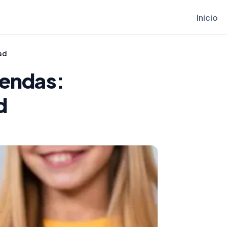
Inicio
ad
iendas:
d