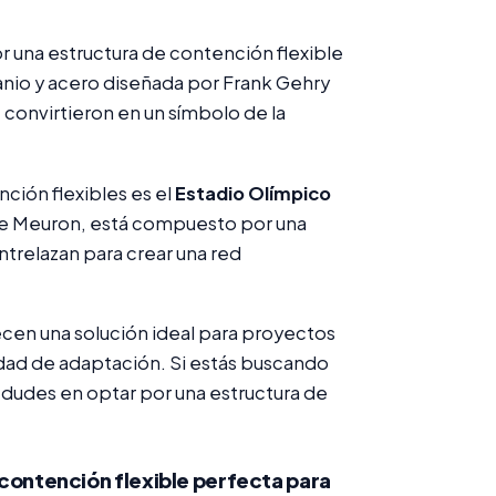
 una estructura de contención flexible
itanio y acero diseñada por Frank Gehry
 convirtieron en un símbolo de la
ción flexibles es el
Estadio Olímpico
 de Meuron, está compuesto por una
ntrelazan para crear una red
recen una solución ideal para proyectos
dad de adaptación. Si estás buscando
 dudes en optar por una estructura de
 contención flexible perfecta para