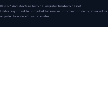
© 2026 Arquitectura Técnica · arquitecturatecnica.net
Editor responsable: Jorge Belda Francés. Información divulgativa sobre
arquitectura, diseño y materiales.