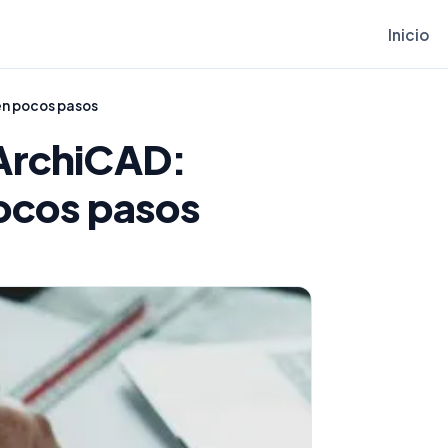
Inicio
en pocos pasos
 ArchiCAD:
pocos pasos