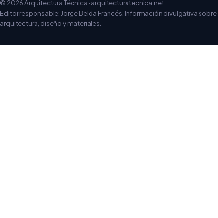
© 2026 Arquitectura Técnica · arquitecturatecnica.net
Editor responsable: Jorge Belda Francés. Información divulgativa sobre
arquitectura, diseño y materiales.