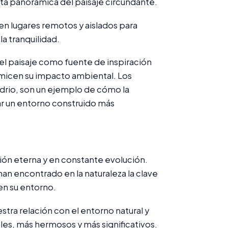
ista panorámica del paisaje circundante.
en lugares remotos y aislados para
la tranquilidad.
 el paisaje como fuente de inspiración
nimicen su impacto ambiental. Los
idrio, son un ejemplo de cómo la
ear un entorno construido más
ación eterna y en constante evolución.
han encontrado en la naturaleza la clave
en su entorno.
tra relación con el entorno natural y
es, más hermosos y más significativos.