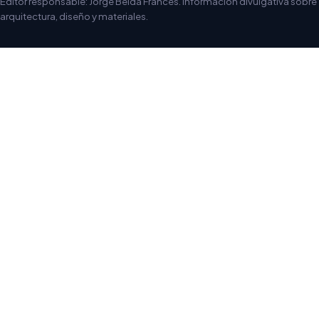
Editor responsable: Jorge Belda Francés. Información divulgativa sobre
arquitectura, diseño y materiales.