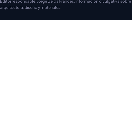
Editor responsable: Jorge Belda Francés. Información divulgativa sobre
arquitectura, diseño y materiales.