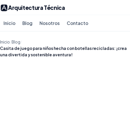
Arquitectura Técnica
Inicio
Blog
Nosotros
Contacto
Inicio
/
Blog
/
Casita de juego para niños hecha con botellas recicladas: ¡crea
una divertida y sostenible aventura!