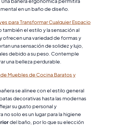
e. Una bañera ergonómica permitirá
damental en un baño de diseño.
ves para Transformar Cualquier Espacio
o también el estilo y la sensación al
as y ofrecen una variedad de formas y
rtan una sensación de solidez y lujo,
nales debido a su peso. Contemple
ar una belleza perdurable.
 de Muebles de Cocina Baratos y
 bañera se alinee con el estilo general
 patas decorativas hasta las modernas
lejar su gusto personal y
o solo es un lugar para la higiene
rior
del baño, por lo que su elección