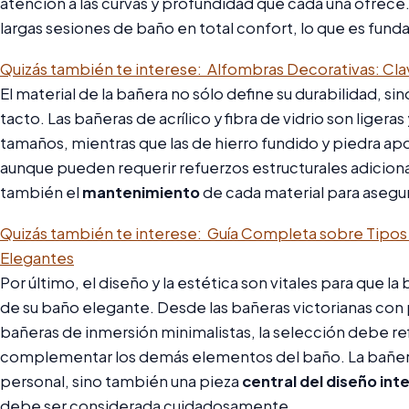
atención a las curvas y profundidad que cada una ofrec
largas sesiones de baño en total confort, lo que es fun
Quizás también te interese:
Alfombras Decorativas: Cla
El material de la bañera no sólo define su durabilidad, sin
tacto. Las bañeras de acrílico y fibra de vidrio son liger
tamaños, mientras que las de hierro fundido y piedra apo
aunque pueden requerir refuerzos estructurales adicio
también el
mantenimiento
de cada material para asegur
Quizás también te interese:
Guía Completa sobre Tipos
Elegantes
Por último, el diseño y la estética son vitales para que la
de su baño elegante. Desde las bañeras victorianas con
bañeras de inmersión minimalistas, la selección debe ref
complementar los demás elementos del baño. La bañera n
personal, sino también una pieza
central del diseño inte
debe ser considerada cuidadosamente.