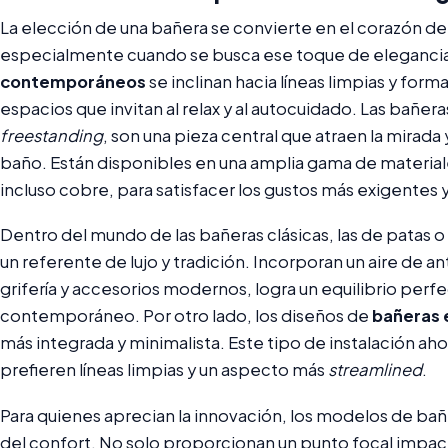
La elección de una bañera se convierte en el corazón de
especialmente cuando se busca ese toque de elegancia 
contemporáneos
se inclinan hacia líneas limpias y fo
espacios que invitan al relax y al autocuidado. Las bañ
freestanding
, son una pieza central que atraen la mirada
baño. Están disponibles en una amplia gama de materiale
incluso cobre, para satisfacer los gustos más exigentes y 
Dentro del mundo de las bañeras clásicas, las de patas o
un referente de lujo y tradición. Incorporan un aire de
grifería y accesorios modernos, logra un equilibrio perfec
contemporáneo. Por otro lado, los diseños de
bañeras
más integrada y minimalista. Este tipo de instalación aho
prefieren líneas limpias y un aspecto más
streamlined
.
Para quienes aprecian la innovación, los modelos de ba
del confort. No solo proporcionan un punto focal impa