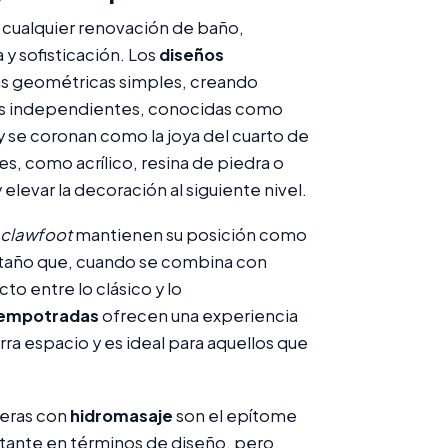
 cualquier renovación de baño,
y sofisticación. Los
diseños
rmas geométricas simples, creando
eras independientes, conocidas como
 y se coronan como la joya del cuarto de
s, como acrílico, resina de piedra o
elevar la decoración al siguiente nivel.
clawfoot
mantienen su posición como
 antaño que, cuando se combina con
to entre lo clásico y lo
 empotradas
ofrecen una experiencia
rra espacio y es ideal para aquellos que
ñeras con
hidromasaje
son el epítome
ctante en términos de diseño, pero