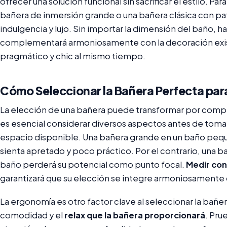
ofrecer una solución funcional sin sacrificar el estilo. P
bañera de inmersión grande o una bañera clásica con p
indulgencia y lujo. Sin importar la dimensión del baño, 
complementará armoniosamente con la decoración exi
pragmático y chic al mismo tiempo.
Cómo Seleccionar la Bañera Perfecta par
La elección de una bañera puede transformar por comple
es esencial considerar diversos aspectos antes de tomar
espacio disponible. Una bañera grande en un baño peq
sienta apretado y poco práctico. Por el contrario, una
baño perderá su potencial como punto focal.
Medir con
garantizará que su elección se integre armoniosamente 
La ergonomía es otro factor clave al seleccionar la bañ
comodidad y el
relax que la bañera proporcionará
. Pru