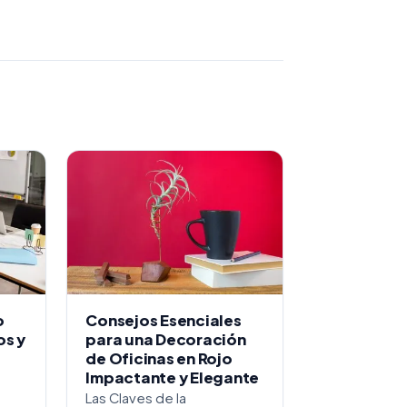
o
Consejos Esenciales
os y
para una Decoración
de Oficinas en Rojo
Impactante y Elegante
Las Claves de la