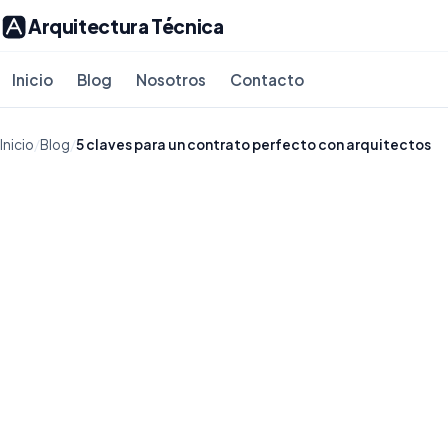
Arquitectura Técnica
Inicio
Blog
Nosotros
Contacto
Inicio
/
Blog
/
5 claves para un contrato perfecto con arquitectos